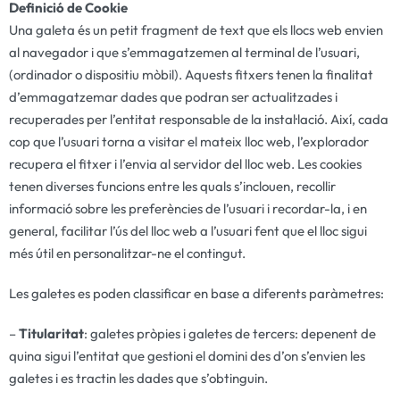
Definició de Cookie
Una galeta és un petit fragment de text que els llocs web envien
al navegador i que s’emmagatzemen al terminal de l’usuari,
(ordinador o dispositiu mòbil). Aquests fitxers tenen la finalitat
d’emmagatzemar dades que podran ser actualitzades i
recuperades per l’entitat responsable de la instal·lació. Així, cada
cop que l’usuari torna a visitar el mateix lloc web, l’explorador
recupera el fitxer i l’envia al servidor del lloc web. Les cookies
tenen diverses funcions entre les quals s’inclouen, recollir
informació sobre les preferències de l’usuari i recordar-la, i en
general, facilitar l’ús del lloc web a l’usuari fent que el lloc sigui
més útil en personalitzar-ne el contingut.
Les galetes es poden classificar en base a diferents paràmetres:
–
Titularitat
: galetes pròpies i galetes de tercers: depenent de
quina sigui l’entitat que gestioni el domini des d’on s’envien les
galetes i es tractin les dades que s’obtinguin.